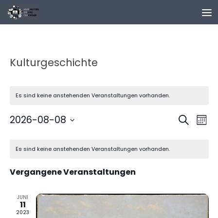
Zum Inhalt springen
Kulturgeschichte
Es sind keine anstehenden Veranstaltungen vorhanden.
V
V
2026-08-08
Suche
Mona
e
e
Datum
K
r
r
wählen.
Es sind keine anstehenden Veranstaltungen vorhanden.
a
a
a
l
n
n
Vergangene Veranstaltungen
e
s
s
n
t
t
d
JUNI
a
a
11
e
l
l
2023