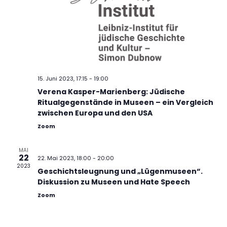
h
a
t
t
e
i
n
o
,
n
N
15. Juni 2023, 17:15
-
19:00
a
Verena Kasper-Marienberg: Jüdische
v
Ritualgegenstände in Museen – ein Vergleich
i
zwischen Europa und den USA
g
Zoom
a
t
MAI
i
22
22. Mai 2023, 18:00
-
20:00
o
2023
Geschichtsleugnung und „Lügenmuseen“.
n
Diskussion zu Museen und Hate Speech
Zoom