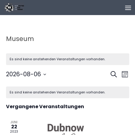
Zum Inhalt springen
Museum
Es sind keine anstehenden Veranstaltungen vorhanden.
V
V
2026-08-06
Suche
Mona
e
e
Datum
K
r
r
wählen.
Es sind keine anstehenden Veranstaltungen vorhanden.
a
a
a
l
n
n
Vergangene Veranstaltungen
e
s
s
n
t
t
d
JUNI
a
a
22
e
l
l
2023