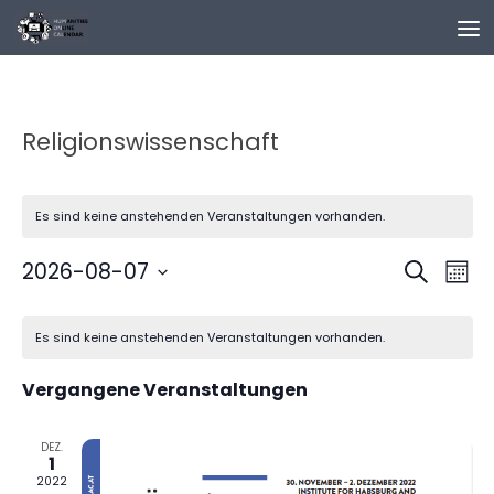
Zum Inhalt springen
Religionswissenschaft
Es sind keine anstehenden Veranstaltungen vorhanden.
V
V
2026-08-07
Suche
Mona
e
e
Datum
K
r
r
wählen.
Es sind keine anstehenden Veranstaltungen vorhanden.
a
a
a
l
n
n
Vergangene Veranstaltungen
e
s
s
n
t
t
d
DEZ.
a
a
1
e
l
l
2022