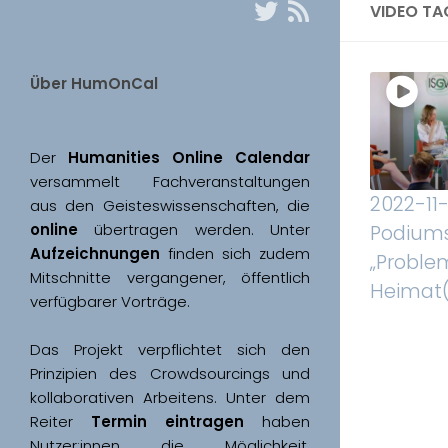
VIDEO TA
Über HumOnCal
Der 
Humanities Online Calendar 
versammelt Fachveranstaltungen 
2022-11-
aus den Geisteswissenschaften, die 
online
 übertragen werden. Unter 
Podiums
Aufzeichnungen
 finden sich zudem 
„Proble
Mitschnitte vergangener, öffentlich 
Heimat(
Das Projekt verpflichtet sich den 
Prinzipien des Crowdsourcings und 
kollaborativen Arbeitens. Unter dem 
Reiter 
Termin eintragen
 haben 
Nutzer:innen die Möglichkeit, 