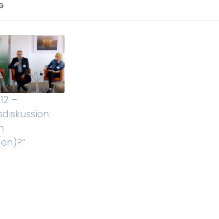
G
12 –
diskussion:
m
en)?“