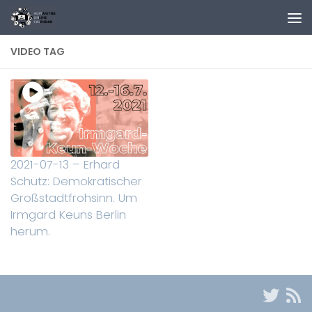
Zum Inhalt springen
VIDEO TAG
2021-07-13 – Erhard
Schütz: Demokratischer
Großstadtfrohsinn. Um
Irmgard Keuns Berlin
herum.