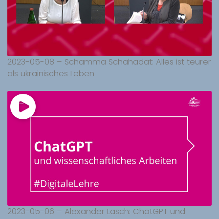
2023-05-08 – Schamma Schahadat: Alles ist teurer
als ukrainisches Leben
2023-05-06 – Alexander Lasch: ChatGPT und