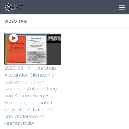
Zum Inhalt springen
VIDEO TAG
2020-06-17 – Stephan
Alexander Glienke: NS-
Justizverbrechen
zwischen Aufarbeitung
und Kaltem Krieg –
Beispiele „ungesühnter
Nazijustiz“ in Karlsruhe
und anderswo im
Musterländle