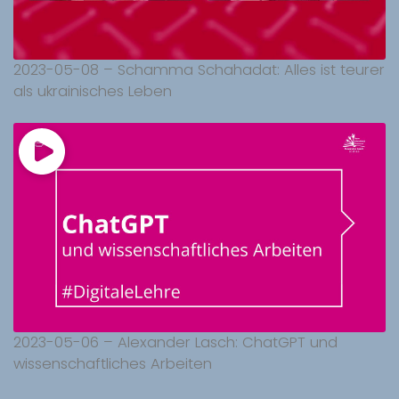
2023-05-08 – Schamma Schahadat: Alles ist teurer
als ukrainisches Leben
2023-05-06 – Alexander Lasch: ChatGPT und
wissenschaftliches Arbeiten