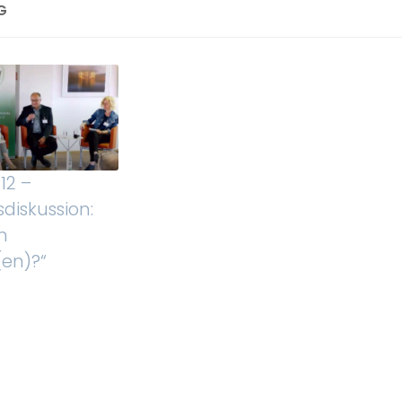
G
12 –
diskussion:
m
en)?“