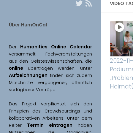
VIDEO TA
Über HumOnCal
Der 
Humanities Online Calendar 
versammelt Fachveranstaltungen 
2022-11-
aus den Geisteswissenschaften, die 
online
 übertragen werden. Unter 
Podiums
Aufzeichnungen
 finden sich zudem 
„Proble
Mitschnitte vergangener, öffentlich 
Heimat(
Das Projekt verpflichtet sich den 
Prinzipien des Crowdsourcings und 
kollaborativen Arbeitens. Unter dem 
Reiter 
Termin eintragen
 haben 
Nutzer:innen die Möglichkeit, 