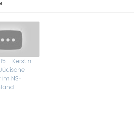
G
15 – Kerstin
 Jüdische
r im NS-
hland