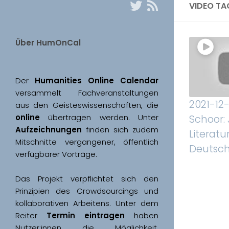
VIDEO TA
Über HumOnCal
Der 
Humanities Online Calendar 
versammelt Fachveranstaltungen 
2021-12-
aus den Geisteswissenschaften, die 
online
 übertragen werden. Unter 
Schoor:
Aufzeichnungen
 finden sich zudem 
Literatu
Mitschnitte vergangener, öffentlich 
Deutsc
Das Projekt verpflichtet sich den 
Prinzipien des Crowdsourcings und 
kollaborativen Arbeitens. Unter dem 
Reiter 
Termin eintragen
 haben 
Nutzer:innen die Möglichkeit, 