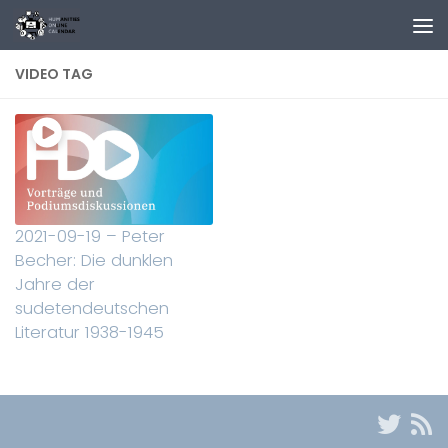
Zum Inhalt springen
VIDEO TAG
2021-09-19 – Peter
Becher: Die dunklen
Jahre der
sudetendeutschen
Literatur 1938-1945