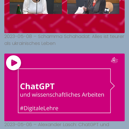
2023-05-08 – Schamma Schahadat: Alles ist teurer
als ukrainisches Leben
2023-05-06 – Alexander Lasch: ChatGPT und