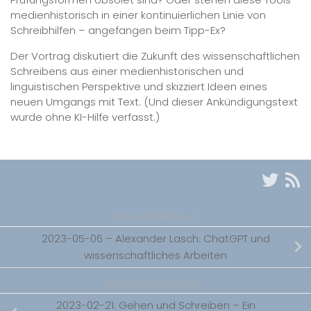
medienhistorisch in einer kontinuierlichen Linie von
Schreibhilfen – angefangen beim Tipp-​Ex?
Der Vortrag diskutiert die Zukunft des wissenschaftlichen
Schreibens aus einer medienhistorischen und
linguistischen Perspektive und skizziert Ideen eines
neuen Umgangs mit Text. (Und dieser Ankündigungstext
wurde ohne KI-​Hilfe verfasst.)
NÄCHSTER BEITRAG
2023-05-06 – Alexander Lasch: ChatGPT und
wissenschaftliches Arbeiten
VORHERIGER BEITRAG
2023-02-21: Gehen und Schreiben – Ein