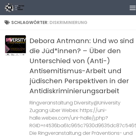
Zum Inhalt springen
SCHLAGWÖRTER:
DISKRIMINIERUNG
Debora Antmann: Und wo sind
die Jüd*innen? – Über den
Unterschied von (Anti-)
Antisemitismus-Arbeit und
jüdischen Perspektiven in der
Antidiskriminierungsarbeit
Ringveranstaltung Diversity@University
Zugang über Webex: https://uni-
halle.webex.com/uni-halle/j.php?
RGID=r4536ba61c965c7930d9635dc87c546
Die Ringveranstaltung der Präventions- und