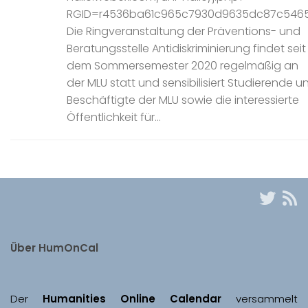
RGID=r4536ba61c965c7930d9635dc87c546
Die Ringveranstaltung der Präventions- und
Beratungsstelle Antidiskriminierung findet seit
dem Sommersemester 2020 regelmäßig an
der MLU statt und sensibilisiert Studierende u
Beschäftigte der MLU sowie die interessierte
Öffentlichkeit für...
Über HumOnCal
Der 
Humanities Online Calendar 
versammelt 