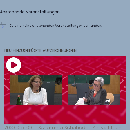
Anstehende Veranstaltungen
Es sind keine anstehenden Veranstaltungen vorhanden.
Hinweis
NEU HINZUGEFÜGTE AUFZEICHNUNGEN
2023-05-08 – Schamma Schahadat: Alles ist teurer