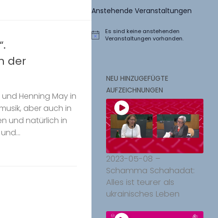
Anstehende Veranstaltungen
Es sind keine anstehenden
Hinweis
Veranstaltungen vorhanden.
“.
n der
NEU HINZUGEFÜGTE
AUFZEICHNUNGEN
.Z. und Henning May in
musik, aber auch in
n und natürlich in
und...
2023-05-08 –
Schamma Schahadat:
Alles ist teurer als
ukrainisches Leben