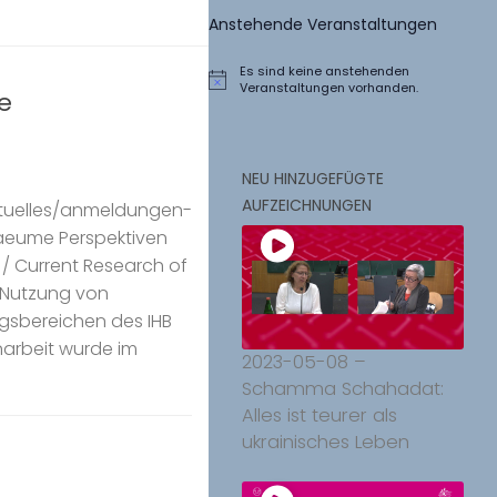
Anstehende Veranstaltungen
Es sind keine anstehenden
Hinweis
Veranstaltungen vorhanden.
e
NEU HINZUGEFÜGTE
AUFZEICHNUNGEN
ktuelles/anmeldungen-
aeume Perspektiven
/ Current Research of
r Nutzung von
gsbereichen des IHB
narbeit wurde im
2023-05-08 –
Schamma Schahadat:
Alles ist teurer als
ukrainisches Leben