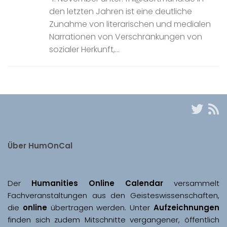
den letzten Jahren ist eine deutliche
Zunahme von literarischen und medialen
Narrationen von Verschränkungen von
sozialer Herkunft,...
Über HumOnCal
Der 
Humanities Online Calendar 
versammelt 
Fachveranstaltungen aus den Geisteswissenschaften, 
die 
online
 übertragen werden. Unter 
Aufzeichnungen
finden sich zudem Mitschnitte vergangener, öffentlich 