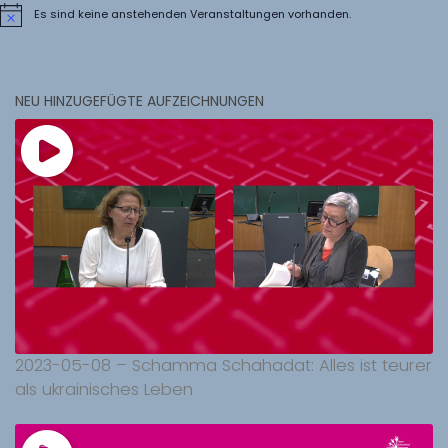
Es sind keine anstehenden Veranstaltungen vorhanden.
Hinweis
NEU HINZUGEFÜGTE AUFZEICHNUNGEN
2023-05-08 – Schamma Schahadat: Alles ist teurer
als ukrainisches Leben