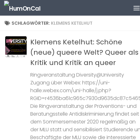
Zum Inhalt springen
SCHLAGWÖRTER:
KLEMENS KETELHUT
Klemens Ketelhut: Schöne
(neue) queere Welt? Queer als
Kritik und Kritik an queer
Ringveranstaltung Diversity@University
Zugang über Webex: https://uni-
halle.webex.com/uni-halle/j.php?
RGID=r4536ba61c965c7930d9635dc87c546
Die Ringveranstaltung der Präventions- und
Beratungsstelle Antidiskriminierung findet seit
dem Sommersemester 2020 regelmäßig an
der MLU statt und sensibilisiert Studierende u
Beschäftigte der MLU sowie die interessierte