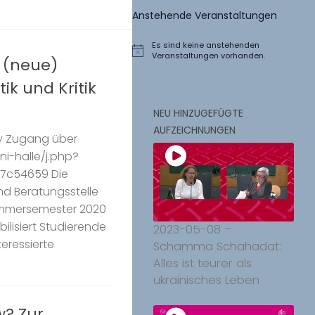
Anstehende Veranstaltungen
Es sind keine anstehenden
Hinweis
Veranstaltungen vorhanden.
 (neue)
ik und Kritik
NEU HINZUGEFÜGTE
AUFZEICHNUNGEN
ty Zugang über
i-halle/j.php?
7c54659 Die
nd Beratungsstelle
Sommersemester 2020
ilisiert Studierende
2023-05-08 –
eressierte
Schamma Schahadat:
Alles ist teurer als
ukrainisches Leben
w? Zur