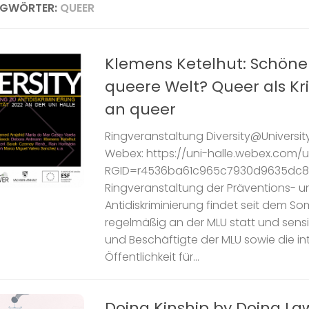
AGWÖRTER:
QUEER
Klemens Ketelhut: Schöne
queere Welt? Queer als Krit
an queer
Ringveranstaltung Diversity@Universi
Webex: https://uni-halle.webex.com/un
RGID=r4536ba61c965c7930d9635dc8
Ringveranstaltung der Präventions- u
Antidiskriminierung findet seit dem 
regelmäßig an der MLU statt und sensib
und Beschäftigte der MLU sowie die int
Öffentlichkeit für...
Doing Kinship by Doing La