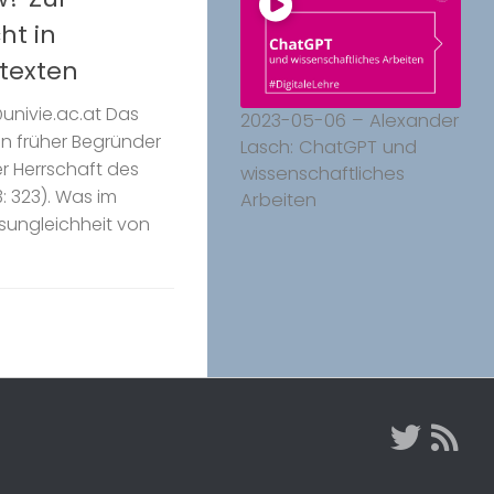
ht in
texten
nivie.ac.at Das
2023-05-06 – Alexander
in früher Begründer
Lasch: ChatGPT und
er Herrschaft des
wissenschaftliches
: 323). Was im
Arbeiten
sungleichheit von