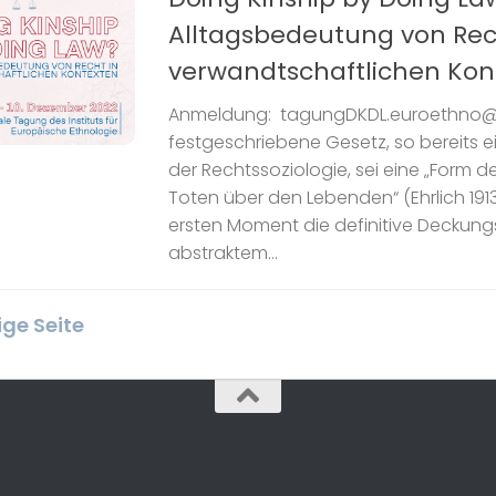
Alltagsbedeutung von Rec
verwandtschaftlichen Kon
Anmeldung: tagungDKDL.euroethno@u
festgeschriebene Gesetz, so bereits e
der Rechtssoziologie, sei eine „Form d
Toten über den Lebenden“ (Ehrlich 1913
ersten Moment die definitive Deckung
abstraktem...
ige Seite