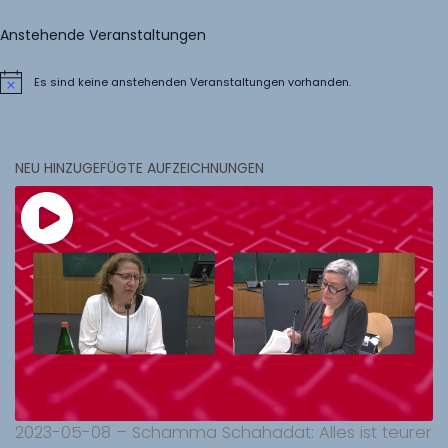
Anstehende Veranstaltungen
Es sind keine anstehenden Veranstaltungen vorhanden.
Hinweis
NEU HINZUGEFÜGTE AUFZEICHNUNGEN
2023-05-08 – Schamma Schahadat: Alles ist teurer