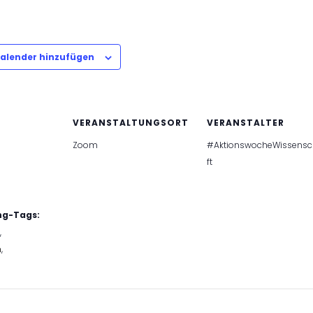
alender hinzufügen
VERANSTALTUNGSORT
VERANSTALTER
Zoom
#AktionswocheWissens
ft
ng-Tags:
,
n
,