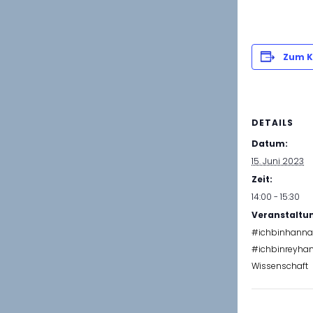
Zum K
DETAILS
Datum:
15. Juni 2023
Zeit:
14:00 - 15:30
Veranstaltu
#ichbinhanna
#ichbinreyha
Wissenschaft