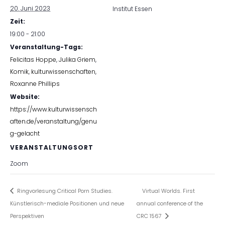
20. Juni 2023
Institut Essen
Zeit:
19:00 - 21:00
Veranstaltung-Tags:
Felicitas Hoppe
,
Julika Griem
,
Komik
,
kulturwissenschaften
,
Roxanne Phillips
Website:
https://www.kulturwissensch
aften.de/veranstaltung/genu
g-gelacht
VERANSTALTUNGSORT
Zoom
Ringvorlesung Critical Porn Studies.
Virtual Worlds. First
Künstlerisch-mediale Positionen und neue
annual conference of the
Perspektiven
CRC 1567