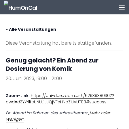
Zum Inhalt springen
« Alle Veranstaltungen
Diese Veranstaltung hat bereits stattgefunden.
Genug gelacht? Ein Abend zur
Dosierung von Komik
20. Juni 2023, 19:00
-
21:00
Zoom-Link:
https://uni-due.zoom.us/j/62939380307?
pwd=d3YxYllteUNUL1JJQjVFeHNaZ1JVUT09#success
Ein Abend im Rahmen des Jahresthemas
„Mehr oder
Weniger“
.