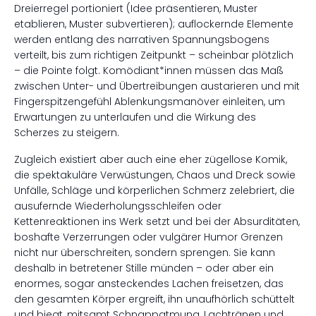
Dreierregel portioniert (Idee präsentieren, Muster
etablieren, Muster subvertieren); auflockernde Elemente
werden entlang des narrativen Spannungsbogens
verteilt, bis zum richtigen Zeitpunkt – scheinbar plötzlich
­­– die Pointe folgt. Komödiant*innen müssen das Maß
zwischen Unter- und Übertreibungen austarieren und mit
Fingerspitzengefühl Ablenkungsmanöver einleiten, um
Erwartungen zu unterlaufen und die Wirkung des
Scherzes zu steigern.
Zugleich existiert aber auch eine eher zügellose Komik,
die spektakuläre Verwüstungen, Chaos und Dreck sowie
Unfälle, Schläge und körperlichen Schmerz zelebriert, die
ausufernde Wiederholungsschleifen oder
Kettenreaktionen ins Werk setzt und bei der Absurditäten,
boshafte Verzerrungen oder vulgärer Humor Grenzen
nicht nur überschreiten, sondern sprengen. Sie kann
deshalb in betretener Stille münden – oder aber ein
enormes, sogar ansteckendes Lachen freisetzen, das
den gesamten Körper ergreift, ihn unaufhörlich schüttelt
und biegt, mitsamt Schnappatmung, Lachtränen und