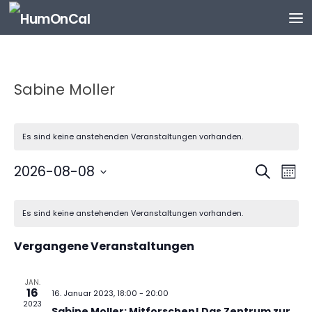
Zum Inhalt springen
Sabine Moller
Es sind keine anstehenden Veranstaltungen vorhanden.
V
V
2026-08-08
Suche
Mona
e
e
Datum
K
r
r
wählen.
Es sind keine anstehenden Veranstaltungen vorhanden.
a
a
a
l
n
n
Vergangene Veranstaltungen
e
s
s
n
t
t
d
JAN.
a
a
16
16. Januar 2023, 18:00
-
20:00
e
l
l
2023
Sabine Moller: Mitforschen! Das Zentrum zur