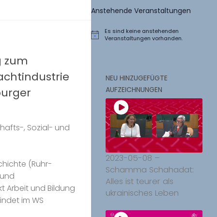
Anstehende Veranstaltungen
Es sind keine anstehenden
Hinweis
Veranstaltungen vorhanden.
g zum
achtindustrie
NEU HINZUGEFÜGTE
AUFZEICHNUNGEN
burger
afts-, Sozial- und
2023-05-08 –
chichte (Ruhr-
Schamma Schahadat:
 und
Alles ist teurer als
 Arbeit und Bildung
ukrainisches Leben
findet im WS