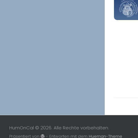
HumOnCal © 2026. Alle Rechte vorbehalten.
Präsentiert von
- Entworfen mit dem
Hueman-Theme