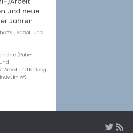
hl-)Arbeit
en und neue
80er Jahren
afts-, Sozial- und
chichte (Ruhr-
 und
 Arbeit und Bildung
findet im WS