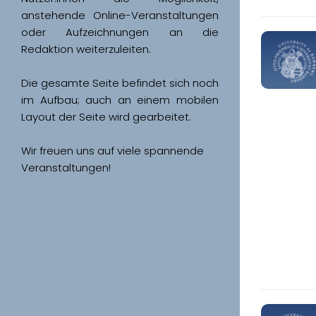
anstehende Online-Veranstaltungen 
oder Aufzeichnungen an die 
Redaktion weiterzuleiten. 
Die gesamte Seite befindet sich noch 
im Aufbau; auch an einem mobilen 
Wir freuen uns auf viele spannende 
Veranstaltungen!