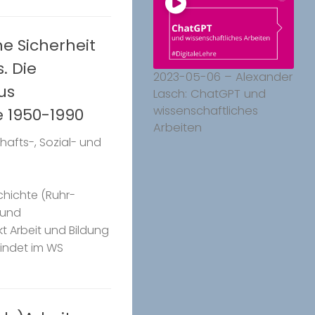
he Sicherheit
. Die
2023-05-06 – Alexander
us
Lasch: ChatGPT und
wissenschaftliches
 1950-1990
Arbeiten
afts-, Sozial- und
chichte (Ruhr-
 und
 Arbeit und Bildung
findet im WS