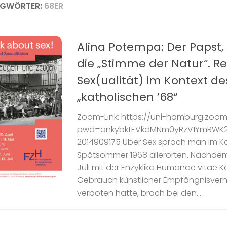
AGWÖRTER:
68ER
Alina Potempa: Der Papst,
die „Stimme der Natur“. R
Sex(ualität) im Kontext de
„katholischen ’68“
Zoom-Link: https://uni-hamburg.zoom
pwd=ankybktEVkdMNm0yRzV1YmRWK2
2014909175 Über Sex sprach man im Ka
Spätsommer 1968 allerorten. Nachdem 
Juli mit der Enzyklika Humanae vitae K
Gebrauch künstlicher Empfängnisverh
verboten hatte, brach bei den...