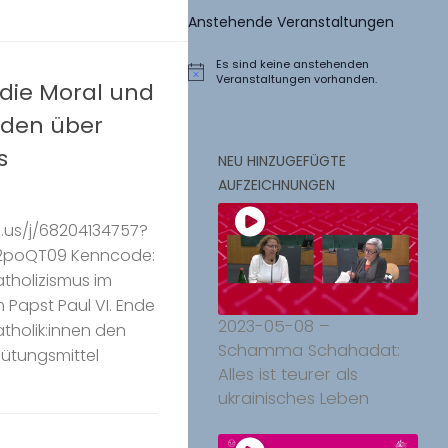
Anstehende Veranstaltungen
Es sind keine anstehenden
Hinweis
Veranstaltungen vorhanden.
 die Moral und
eden über
s
NEU HINZUGEFÜGTE
AUFZEICHNUNGEN
.us/j/68204134757?
poQT09 Kenncode:
tholizismus im
Papst Paul VI. Ende
2023-05-08 –
atholik:innen den
Schamma Schahadat:
ütungsmittel
Alles ist teurer als
ukrainisches Leben