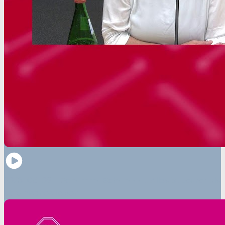
2023-05-08 – Schamma Schahadat: Alles ist teurer als
ukrainisches Leben