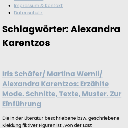
Impressum & Kontakt
Datenschutz
Schlagwörter:
Alexandra
Karentzos
Iris Schäfer/ Martina Wernli/
Alexandra Karentzos: Erzählte
Mode. Schnitte, Texte, Muster. Zur
Einführung
Die in der Literatur beschriebene bzw. geschriebene
Kleidung fiktiver Figuren ist „von der Last