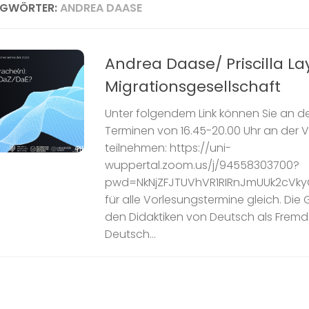
AGWÖRTER:
ANDREA DAASE
Andrea Daase/ Priscilla La
Migrationsgesellschaft
Unter folgendem Link können Sie an de
Terminen von 16.45-20.00 Uhr an der 
teilnehmen: https://uni-
wuppertal.zoom.us/j/94558303700?
pwd=NkNjZFJTUVhVR1RIRnJmUUk2cVkyQT
für alle Vorlesungstermine gleich. Di
den Didaktiken von Deutsch als Fremd
Deutsch...