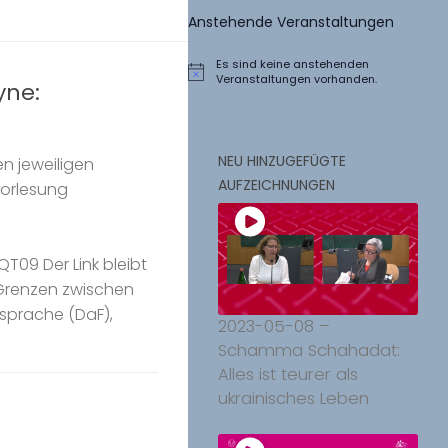
Anstehende Veranstaltungen
Es sind keine anstehenden
Hinweis
Veranstaltungen vorhanden.
yne:
NEU HINZUGEFÜGTE
n jeweiligen
AUFZEICHNUNGEN
Vorlesung
09 Der Link bleibt
e Grenzen zwischen
sprache (DaF),
2023-05-08 –
Schamma Schahadat:
Alles ist teurer als
ukrainisches Leben