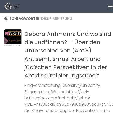
Zum Inhalt springen
SCHLAGWÖRTER:
DISKRIMINIERUNG
Debora Antmann: Und wo sind
die Jüd*innen? – Über den
Unterschied von (Anti-)
Antisemitismus-Arbeit und
jüdischen Perspektiven in der
Antidiskriminierungsarbeit
Ringveranstaltung Diversity@University
Zugang über Webex: https://uni-
halle.webex.com/uni-halle/j.php?
RGID=r4536ba61c965c7930d9635dc87c546
Die Ringveranstaltung der Präventions- und