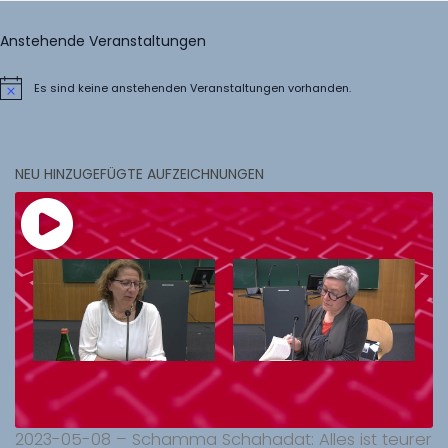
Anstehende Veranstaltungen
Es sind keine anstehenden Veranstaltungen vorhanden.
Hinweis
NEU HINZUGEFÜGTE AUFZEICHNUNGEN
2023-05-08 – Schamma Schahadat: Alles ist teurer