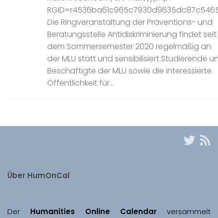
RGID=r4536ba61c965c7930d9635dc87c546
Die Ringveranstaltung der Präventions- und
Beratungsstelle Antidiskriminierung findet seit
dem Sommersemester 2020 regelmäßig an
der MLU statt und sensibilisiert Studierende u
Beschäftigte der MLU sowie die interessierte
Öffentlichkeit für...
Über HumOnCal
Der 
Humanities Online Calendar 
versammelt 