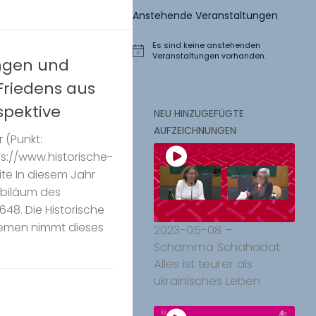
Anstehende Veranstaltungen
Es sind keine anstehenden
Hinweis
Veranstaltungen vorhanden.
ngen und
Friedens aus
spektive
NEU HINZUGEFÜGTE
AUFZEICHNUNGEN
 (Punkt:
ps://www.historische-
te In diesem Jahr
ubiläum des
48. Die Historische
remen nimmt dieses
2023-05-08 –
Schamma Schahadat:
Alles ist teurer als
ukrainisches Leben