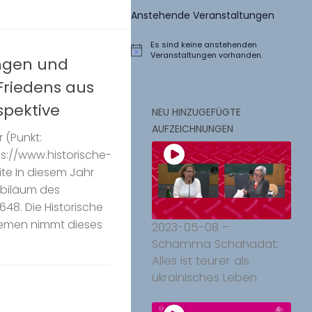
Anstehende Veranstaltungen
Es sind keine anstehenden
Hinweis
Veranstaltungen vorhanden.
ngen und
Friedens aus
spektive
NEU HINZUGEFÜGTE
AUFZEICHNUNGEN
 (Punkt:
ps://www.historische-
te In diesem Jahr
ubiläum des
48. Die Historische
remen nimmt dieses
2023-05-08 –
Schamma Schahadat:
Alles ist teurer als
ukrainisches Leben