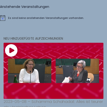
Anstehende Veranstaltungen
Es sind keine anstehenden Veranstaltungen vorhanden.
Hinweis
NEU HINZUGEFÜGTE AUFZEICHNUNGEN
2023-05-08 – Schamma Schahadat: Alles ist teurer