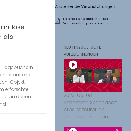
Anstehende Veranstaltungen
Es sind keine anstehenden
Hinweis
Veranstaltungen vorhanden.
 an lose
 als
NEU HINZUGEFÜGTE
AUFZEICHNUNGEN
r-Tagebüchern
chter auf eine
sch-Objekt-
m erforschte
2023-05-08 –
cher, in denen
Schamma Schahadat:
d...
Alles ist teurer als
ukrainisches Leben