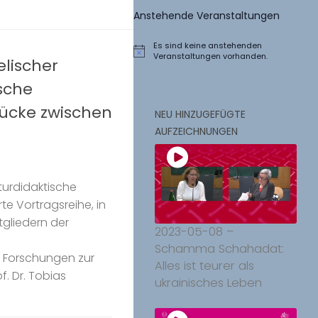
Anstehende Veranstaltungen
Es sind keine anstehenden
Hinweis
Veranstaltungen vorhanden.
elischer
sche
tücke zwischen
NEU HINZUGEFÜGTE
AUFZEICHNUNGEN
aturdidaktische
rte Vortragsreihe, in
tgliedern der
2023-05-08 –
Schamma Schahadat:
 Forschungen zur
Alles ist teurer als
f. Dr. Tobias
ukrainisches Leben