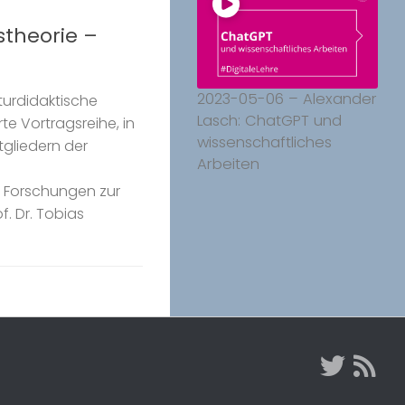
stheorie –
2023-05-06 – Alexander
aturdidaktische
Lasch: ChatGPT und
rte Vortragsreihe, in
wissenschaftliches
tgliedern der
Arbeiten
 Forschungen zur
f. Dr. Tobias