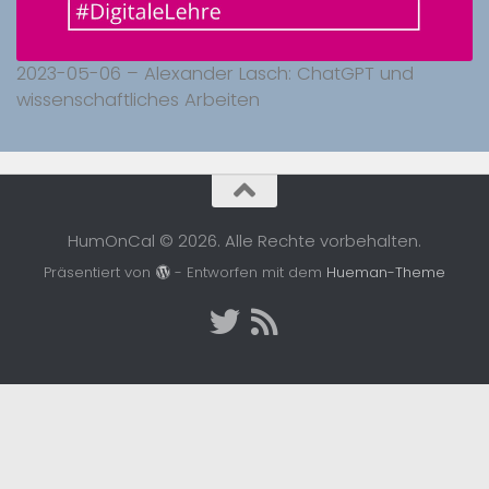
2023-05-06 – Alexander Lasch: ChatGPT und
wissenschaftliches Arbeiten
HumOnCal © 2026. Alle Rechte vorbehalten.
Präsentiert von
- Entworfen mit dem
Hueman-Theme