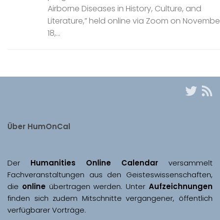
Airborne Diseases in History, Culture, and
Literature,” held online via Zoom on November
18,...
Über HumOnCal
Der 
Humanities Online Calendar 
versammelt 
Fachveranstaltungen aus den Geisteswissenschaften, 
die 
online
 übertragen werden. Unter 
Aufzeichnungen
finden sich zudem Mitschnitte vergangener, öffentlich 