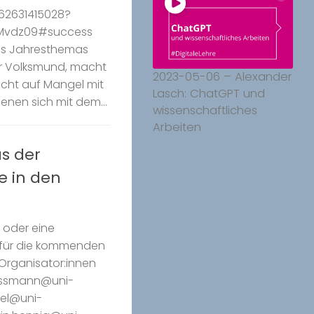
/62631415028?
Mvdz09#success
es Jahresthemas
der Volksmund, macht
2023-05-06 – Alexander
icht auf Mangel mit
Lasch: ChatGPT und
nen sich mit dem...
wissenschaftliches
Arbeiten
s der
e in den
 oder eine
 für die kommenden
 Organisator:innen
ossmann@uni-
sel@uni-