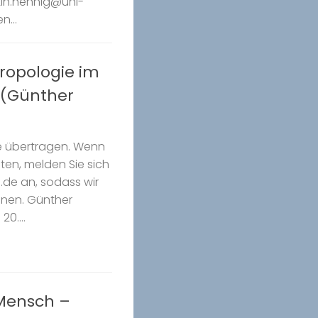
tin.hennig@uni-
n...
hropologie im
e (Günther
e übertragen. Wenn
ten, melden Sie sich
.de an, sodass wir
nnen. Günther
20....
 Mensch –