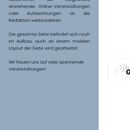
anstehende Online-Veranstaltungen 
oder Aufzeichnungen an die 
Redaktion weiterzuleiten. 
Die gesamte Seite befindet sich noch 
im Aufbau; auch an einem mobilen 
Wir freuen uns auf viele spannende 
Veranstaltungen!