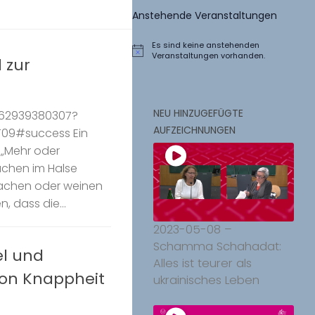
Anstehende Veranstaltungen
Es sind keine anstehenden
Hinweis
Veranstaltungen vorhanden.
 zur
NEU HINZUGEFÜGTE
j/62939380307?
AUFZEICHNUNGEN
T09#success Ein
„Mehr oder
achen im Halse
 lachen oder weinen
, dass die...
2023-05-08 –
Schamma Schahadat:
el und
Alles ist teurer als
 von Knappheit
ukrainisches Leben