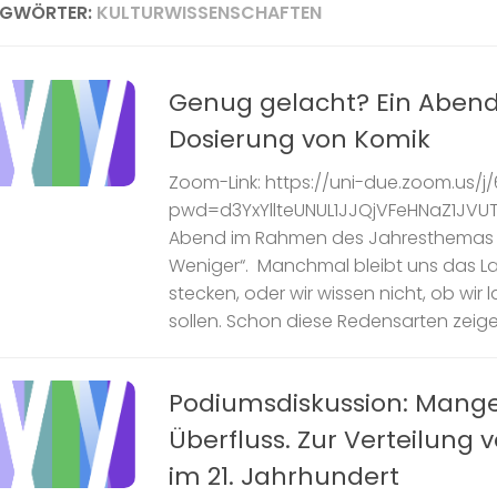
AGWÖRTER:
KULTURWISSENSCHAFTEN
Genug gelacht? Ein Abend
Dosierung von Komik
Zoom-Link: https://uni-due.zoom.us/
pwd=d3YxYllteUNUL1JJQjVFeHNaZ1JVU
Abend im Rahmen des Jahresthemas 
Weniger“. Manchmal bleibt uns das L
stecken, oder wir wissen nicht, ob wir
sollen. Schon diese Redensarten zeigen
Podiumsdiskussion: Mang
Überfluss. Zur Verteilung
im 21. Jahrhundert