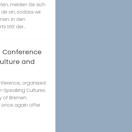
ten, melden Sie sich
.de an, sodass wir
nen. In den
 tritt der...
d Conference
 Culture and
onference, organised
h-Speaking Cultures:
y of Bremen.
we once again offer