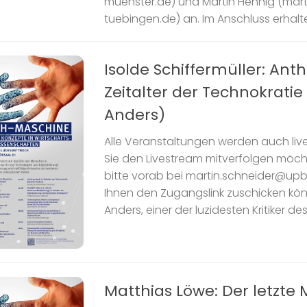
muenster.de) und Martin Hennig (mar
tuebingen.de) an. Im Anschluss erhalte
Isolde Schiffermüller: Ant
Zeitalter der Technokrati
Anders)
Alle Veranstaltungen werden auch liv
Sie den Livestream mitverfolgen möch
bitte vorab bei martin.schneider@upb
Ihnen den Zugangslink zuschicken kö
Anders, einer der luzidesten Kritiker des 
Matthias Löwe: Der letzte