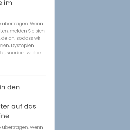
e im
e übertragen. Wenn
ten, melden Sie sich
.de an, sodass wir
nnen. Dystopien
e, sondern wollen...
 in den
.
ter auf das
ine
e übertragen. Wenn