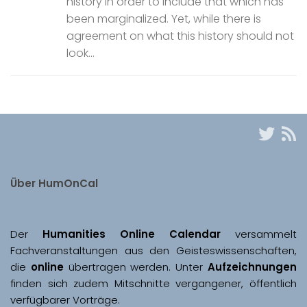
history in order to include that which has
been marginalized. Yet, while there is
agreement on what this history should not
look...
Über HumOnCal
Der 
Humanities Online Calendar 
versammelt 
Fachveranstaltungen aus den Geisteswissenschaften, 
die 
online
 übertragen werden. Unter 
Aufzeichnungen
finden sich zudem Mitschnitte vergangener, öffentlich 