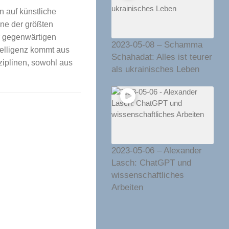
en auf künstliche
eine der größten
 gegenwärtigen
2023-05-08 – Schamma
telligenz kommt aus
Schahadat: Alles ist teurer
ziplinen, sowohl aus
als ukrainisches Leben
2023-05-06 – Alexander
Lasch: ChatGPT und
wissenschaftliches
Arbeiten