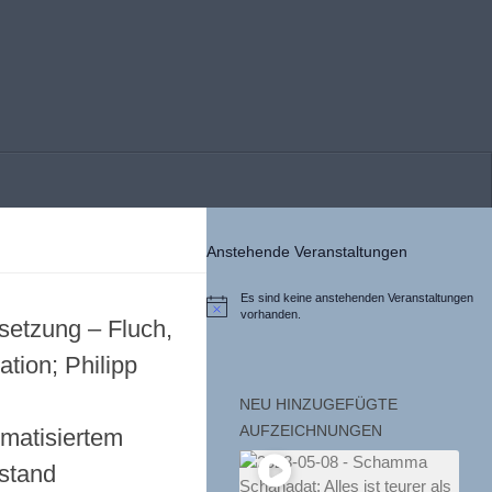
Anstehende Veranstaltungen
Es sind keine anstehenden Veranstaltungen
Hinweis
vorhanden.
setzung – Fluch,
ation; Philipp
NEU HINZUGEFÜGTE
AUFZEICHNUNGEN
matisiertem
stand