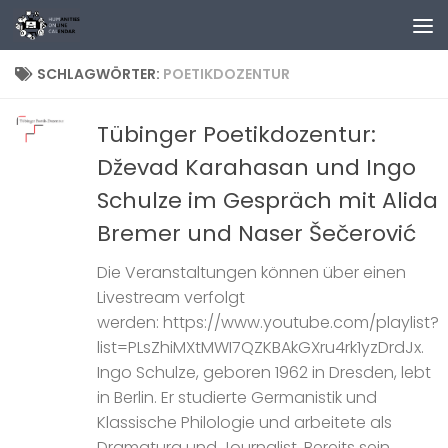
Zum Inhalt springen
SCHLAGWÖRTER:
POETIKDOZENTUR
Tübinger Poetikdozentur:
Dževad Karahasan und Ingo
Schulze im Gespräch mit Alida
Bremer und Naser Šečerović
Die Veranstaltungen können über einen
Livestream verfolgt
werden: https://www.youtube.com/playlist?
list=PLsZhiMXtMWI7QZKBAkGXru4rk1yzDrdJx.
Ingo Schulze, geboren 1962 in Dresden, lebt
in Berlin. Er studierte Germanistik und
Klassische Philologie und arbeitete als
Dramaturg und Journalist. Bereits sein