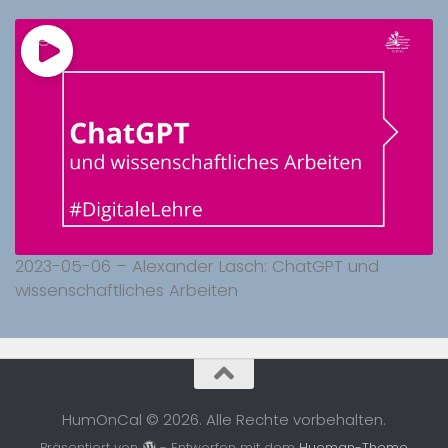
2023-05-06 – Alexander Lasch: ChatGPT und
wissenschaftliches Arbeiten
HumOnCal © 2026. Alle Rechte vorbehalten.
Präsentiert von
- Entworfen mit dem
Hueman-Theme