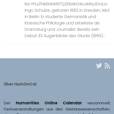
list=PLsZhiMXtMWI7QZKBAkGXru4rk1yzDrdJx.
Ingo Schulze, geboren 1962 in Dresden, lebt
in Berlin. Er studierte Germanistik und
Klassische Philologie und arbeitete als
Dramaturg und Journalist. Bereits sein
Debüt 33 Augenblicke des Glücks (1995)...
Über HumOnCal
Der 
Humanities Online Calendar 
versammelt 
Fachveranstaltungen aus den Geisteswissenschaften, 