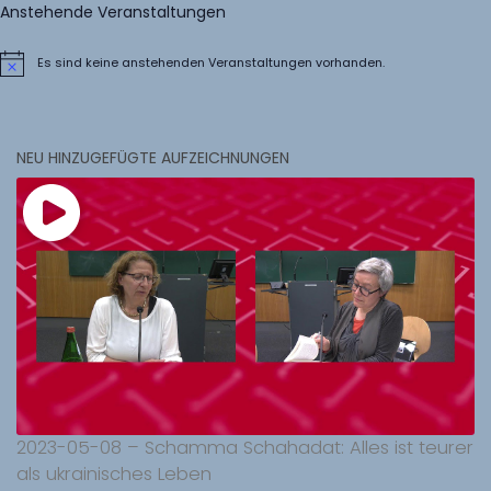
Anstehende Veranstaltungen
Es sind keine anstehenden Veranstaltungen vorhanden.
Hinweis
NEU HINZUGEFÜGTE AUFZEICHNUNGEN
2023-05-08 – Schamma Schahadat: Alles ist teurer
als ukrainisches Leben