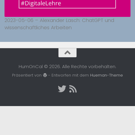
2023-05-06 – Alexander Lasch: ChatGPT und
wissenschaftliches Arbeiten
HumOnCal © 2026. Alle Rechte vorbehalten.
Präsentiert von
- Entworfen mit dem
Hueman-Theme