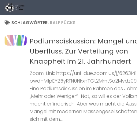
Zum Inhalt springen
SCHLAGWÖRTER:
RALF FÜCKS
Podiumsdiskussion: Mangel un
Überfluss. Zur Verteilung von
Knappheit im 21. Jahrhundert
Zoom-Link: https://uni-due.zoom.us/j/626314
pwd=M1pEY25yRFN0NkxnTGt2MmtSa2Mvdz09
Eine Podiumsdiskussion im Rahmen des Jah
„Mehr oder Weniger“. Not, so will es der Volk
macht erfinderisch. Aber was macht die Auss
Mangel mit modernen Massengesellschaften,
sich mit dem...