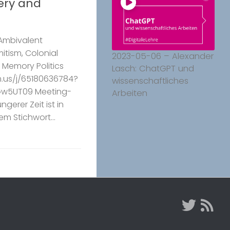
ery and
 Ambivalent
mitism, Colonial
2023-05-06 – Alexander
 Memory Politics
Lasch: ChatGPT und
.us/j/65180636784?
wissenschaftliches
w5UT09 Meeting-
Arbeiten
ngerer Zeit ist in
m Stichwort...