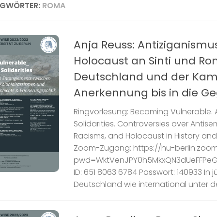
AGWÖRTER:
ROMA
Anja Reuss: Antiziganismu
Holocaust an Sinti und Ro
Deutschland und der Ka
Anerkennung bis in die G
Ringvorlesung: Becoming Vulnerable.
Solidarities. Controversies over Antise
Racisms, and Holocaust in History and
Zoom-Zugang: https://hu-berlin.zoom
pwd=WktVenJPY0h5MkxQN3dUeFFPeG
ID: 651 8063 6784 Passwort: 140933 In jü
Deutschland wie international unter de