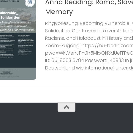
Anna Reading: Roma, Slav
Memory
Ringvorlesung: Becoming Vulnerable.
Solidarities. Controversies over Antise
Racisms, and Holocaust in History and
Zoom-Zugang: https://hu-berlin.zoom
pwd=WktVenJPY0h5MkxQN3dUeFFPeG
ID: 651 8063 6784 Passwort: 140933 In jü
Deutschland wie international unter de