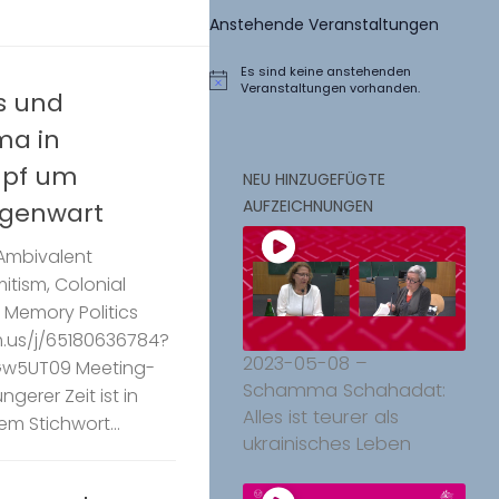
Anstehende Veranstaltungen
Es sind keine anstehenden
Hinweis
Veranstaltungen vorhanden.
s und
ma in
mpf um
NEU HINZUGEFÜGTE
AUFZEICHNUNGEN
egenwart
 Ambivalent
mitism, Colonial
 Memory Politics
.us/j/65180636784?
2023-05-08 –
w5UT09 Meeting-
Schamma Schahadat:
ngerer Zeit ist in
Alles ist teurer als
m Stichwort...
ukrainisches Leben