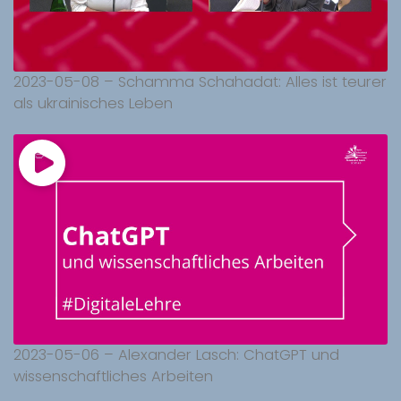
2023-05-08 – Schamma Schahadat: Alles ist teurer
als ukrainisches Leben
2023-05-06 – Alexander Lasch: ChatGPT und
wissenschaftliches Arbeiten