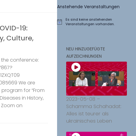
Anstehende Veranstaltungen
Es sind keine anstehenden
Hinweis
Veranstaltungen vorhanden.
OVID-19:
y, Culture,
NEU HINZUGEFÜGTE
AUFZEICHNUNGEN
o the conference:
7867?
1ZXQT09
 085669 We are
 program for “From
iseases in History,
2023-05-08 –
ia Zoom on
Schamma Schahadat:
Alles ist teurer als
ukrainisches Leben