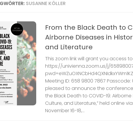
AGWÖRTER:
SUSANNE KÖLLER
From the Black Death to C
Airborne Diseases in Histor
and Literature
This zoom link will grant you access t
https://univienna.zoom.us/j/6589800
pwd=eWZuOXNCbHd4QXNIdkxYWm1KZ
Meeting ID: 658 9800 7867 Passcode:
pleased to announce the conference
the Black Death to COVID-19: Airborne D
Culture, and Literature,” held online v
November 16-18,...