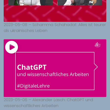
2023-05-08 – Schamma Schahadat: Alles ist teurer
als ukrainisches Leben
2023-05-06 – Alexander Lasch: ChatGPT und
wissenschaftliches Arbeiten