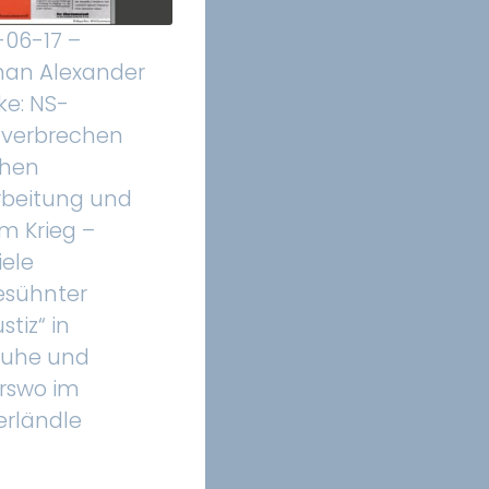
-06-17 –
han Alexander
ke: NS-
zverbrechen
chen
rbeitung und
m Krieg –
iele
esühnter
stiz“ in
ruhe und
rswo im
erländle