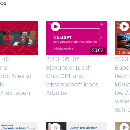
EOS
23:02
-08 –
2023-05-06 –
2023
ma
Alexander Lasch:
Buben
t: Alles ist
ChatGPT und
Recht
ls
wissenschaftliches
künst
sches Leben
Arbeiten
Die Z
wisse
Schr