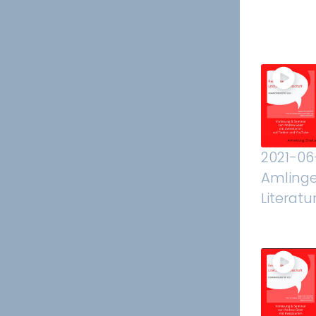
2021-06
Amlinge
Literatu