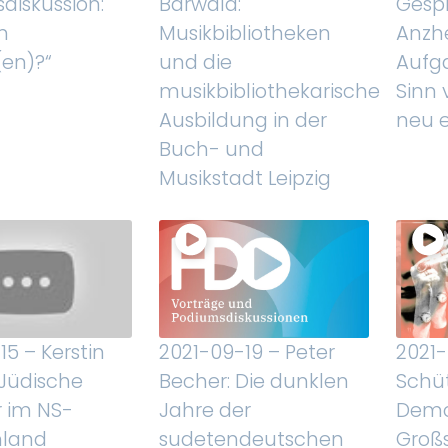
diskussion:
Bärwald:
Gesp
m
Musikbibliotheken
Anzhe
en)?“
und die
Aufg
musikbibliothekarische
Sinn 
Ausbildung in der
neu 
Buch- und
Musikstadt Leipzig
15 – Kerstin
2021-09-19 – Peter
2021-
 Jüdische
Becher: Die dunklen
Schüt
r im NS-
Jahre der
Demo
hland
sudetendeutschen
Großs