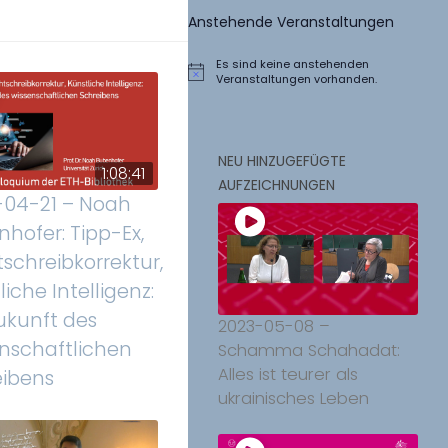
Anstehende Veranstaltungen
Es sind keine anstehenden
Hinweis
Veranstaltungen vorhanden.
NEU HINZUGEFÜGTE
1:08:41
AUFZEICHNUNGEN
-04-21 – Noah
hofer: Tipp-Ex,
schreibkorrektur,
liche Intelligenz:
ukunft des
2023-05-08 –
nschaftlichen
Schamma Schahadat:
Alles ist teurer als
eibens
ukrainisches Leben