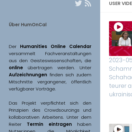
USER VID
Über HumOnCal
Der 
Humanities Online Calendar 
versammelt Fachveranstaltungen 
2023-05
aus den Geisteswissenschaften, die 
online
 übertragen werden. Unter 
Scham
Aufzeichnungen
 finden sich zudem 
Schahada
Mitschnitte vergangener, öffentlich 
teurer a
ukraini
Das Projekt verpflichtet sich den 
Prinzipien des Crowdsourcings und 
kollaborativen Arbeitens. Unter dem 
Reiter 
Termin eintragen
 haben 
Nutzer:innen die Möglichkeit, 