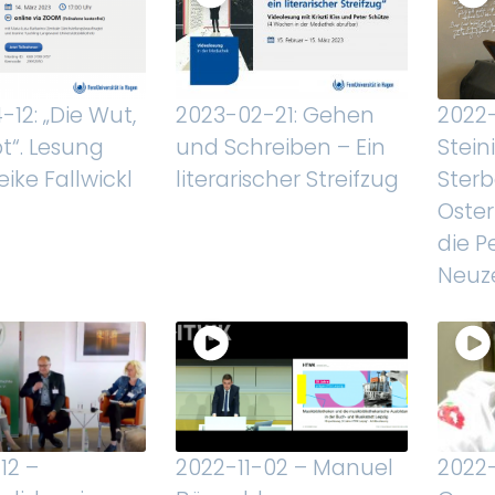
12: „Die Wut,
2023-02-21: Gehen
2022
bt“. Lesung
und Schreiben – Ein
Stein
ike Fallwickl
literarischer Streifzug
Sterb
Oste
die P
Neuze
12 –
2022-11-02 – Manuel
2022