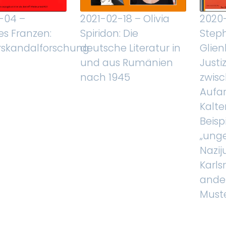
-04 –
2021-02-18 – Olivia
2020
s Franzen:
Spiridon: Die
Step
urskandalforschung
deutsche Literatur in
Glien
und aus Rumänien
Justi
nach 1945
zwis
Aufa
Kalte
Beisp
„ung
Naziju
Karls
ande
Must