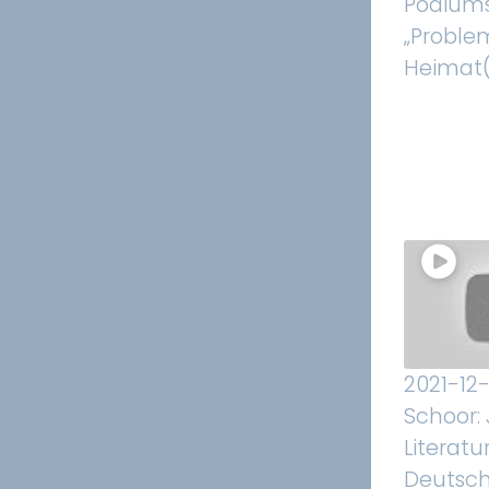
Podiums
„Proble
Heimat(
2021-12-
Schoor:
Literatu
Deutsc