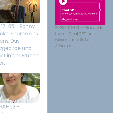
-12-05 – Ronny
2023-05-06 – Alexander
icke: Spuren des
Lasch: ChatGPT und
wissenschaftliches
ens. Das
Arbeiten
rzgebirge und
est in der Frühen
it
-09-22 –