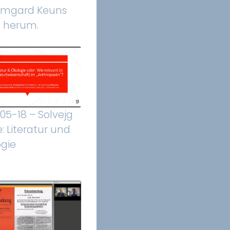
rmgard Keuns
n herum.
05-18 – Solvejg
e: Literatur und
gie