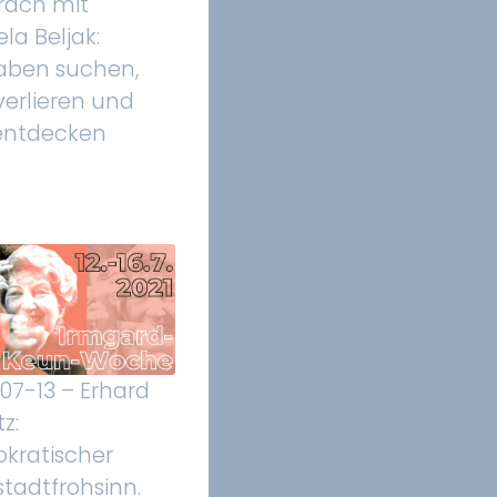
räch mit
la Beljak:
aben suchen,
verlieren und
entdecken
07-13 – Erhard
z:
kratischer
tadtfrohsinn.