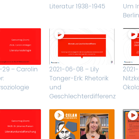
Literatur 1938-1945
Um I
Berli
-29 – Carolin
2021-06-08 – Lily
2021-
r:
Tonger-Erk: Rhetorik
Nitzk
rsoziologie
und
Ökolo
Geschlechterdifferenz