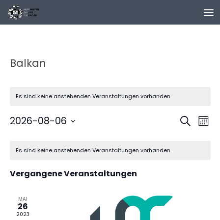
Zum Inhalt springen
Balkan
Es sind keine anstehenden Veranstaltungen vorhanden.
V
V
2026-08-06
Suche
Mona
e
e
Datum
K
r
r
wählen.
Es sind keine anstehenden Veranstaltungen vorhanden.
a
a
a
l
n
n
Vergangene Veranstaltungen
e
s
s
n
t
t
d
MAI
a
a
26
e
l
l
2023