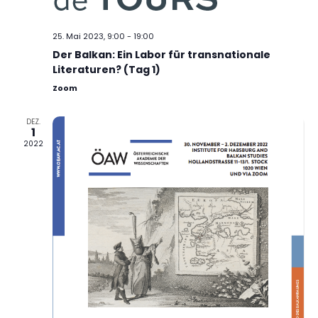
h
a
t
t
25. Mai 2023, 9:00
-
19:00
e
i
Der Balkan: Ein Labor für transnationale
n
o
Literaturen? (Tag 1)
,
n
Zoom
N
a
DEZ.
1
v
2022
i
g
a
t
i
o
n