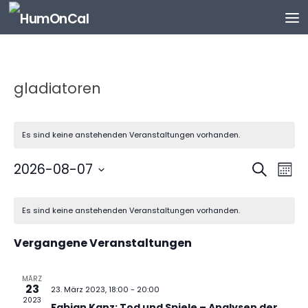
Zum Inhalt springen
gladiatoren
Es sind keine anstehenden Veranstaltungen vorhanden.
V
V
2026-08-07
Suche
Mona
e
e
Datum
K
r
r
wählen.
Es sind keine anstehenden Veranstaltungen vorhanden.
a
a
a
l
n
n
Vergangene Veranstaltungen
e
s
s
n
t
t
d
MÄRZ
a
a
23
23. März 2023, 18:00
-
20:00
e
l
l
2023
Fabian Kanz: Tod und Spiele – Analysen der