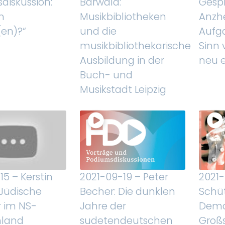
diskussion:
Bärwald:
Gesp
m
Musikbibliotheken
Anzhe
en)?“
und die
Aufg
musikbibliothekarische
Sinn 
Ausbildung in der
neu 
Buch- und
Musikstadt Leipzig
15 – Kerstin
2021-09-19 – Peter
2021-
 Jüdische
Becher: Die dunklen
Schüt
r im NS-
Jahre der
Demo
hland
sudetendeutschen
Großs