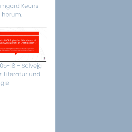
rmgard Keuns
n herum.
05-18 – Solvejg
e: Literatur und
gie