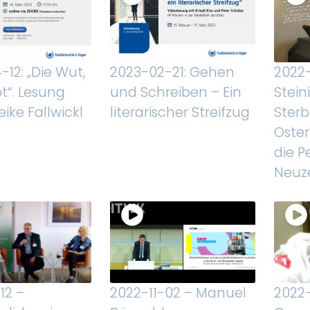
12: „Die Wut,
2023-02-21: Gehen
2022
bt“. Lesung
und Schreiben – Ein
Stein
ike Fallwickl
literarischer Streifzug
Sterb
Oste
die P
Neuze
12 –
2022-11-02 – Manuel
2022