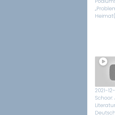
Podiums
„Proble
Heimat(
2021-12-
Schoor:
Literatu
Deutsc