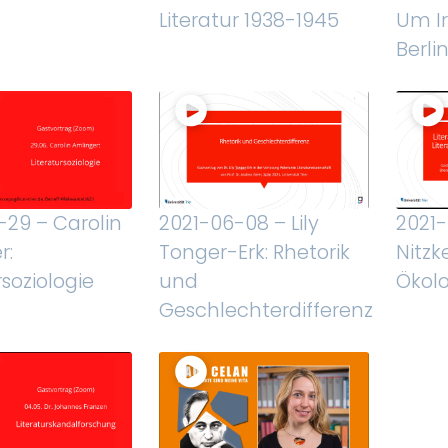
Literatur 1938-1945
Um I
Berli
-29 – Carolin
2021-06-08 – Lily
2021-
r:
Tonger-Erk: Rhetorik
Nitzk
rsoziologie
und
Ökolo
Geschlechterdifferenz