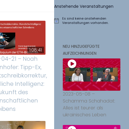
Anstehende Veranstaltungen
Es sind keine anstehenden
Hinweis
Veranstaltungen vorhanden.
NEU HINZUGEFÜGTE
1:08:41
AUFZEICHNUNGEN
-04-21 – Noah
hofer: Tipp-Ex,
schreibkorrektur,
liche Intelligenz:
ukunft des
2023-05-08 –
nschaftlichen
Schamma Schahadat:
Alles ist teurer als
eibens
ukrainisches Leben