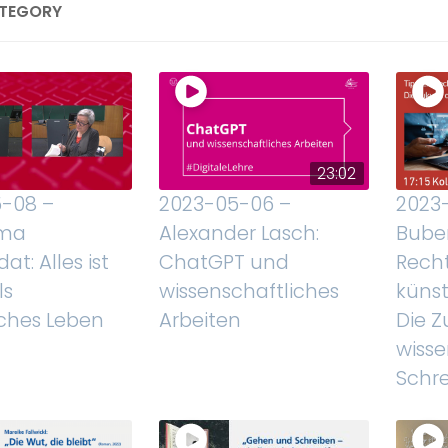
ATEGORY
23:02
-08 –
2023-05-06 –
2023
ma
Alexander Lasch:
Buben
t: Alles ist
ChatGPT und
Recht
ls
wissenschaftliches
künst
sches Leben
Arbeiten
Die Z
wisse
Schr