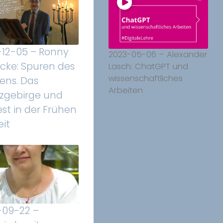
-12-05 – Ronny
2023-05-06 – Alexander
icke: Spuren des
Lasch: ChatGPT und
wissenschaftliches
ens. Das
Arbeiten
rzgebirge und
est in der Frühen
it
-09-22 –