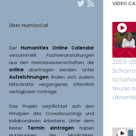
VIDEO C
Über HumOnCal
Der 
Humanities Online Calendar 
versammelt Fachveranstaltungen 
2023-05
aus den Geisteswissenschaften, die 
online
 übertragen werden. Unter 
Scham
Aufzeichnungen
 finden sich zudem 
Schahada
Mitschnitte vergangener, öffentlich 
teurer a
ukraini
Das Projekt verpflichtet sich den 
Prinzipien des Crowdsourcings und 
kollaborativen Arbeitens. Unter dem 
Reiter 
Termin eintragen
 haben 
Nutzer:innen die Möglichkeit, 