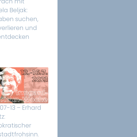
räch mit
la Beljak:
aben suchen,
verlieren und
entdecken
07-13 – Erhard
z:
kratischer
tadtfrohsinn.