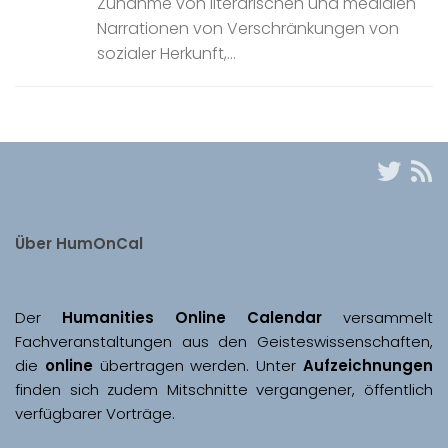
Zunahme von literarischen und medialen
Narrationen von Verschränkungen von
sozialer Herkunft,...
Über HumOnCal
Der 
Humanities Online Calendar 
versammelt 
Fachveranstaltungen aus den Geisteswissenschaften, 
die 
online
 übertragen werden. Unter 
Aufzeichnungen
finden sich zudem Mitschnitte vergangener, öffentlich 