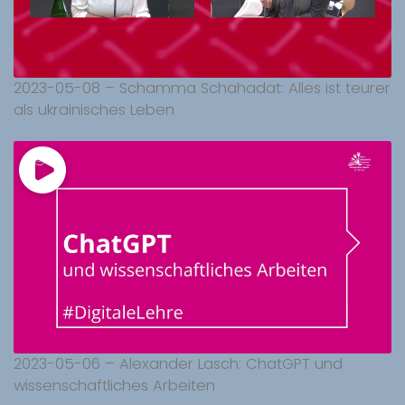
2023-05-08 – Schamma Schahadat: Alles ist teurer
als ukrainisches Leben
2023-05-06 – Alexander Lasch: ChatGPT und
wissenschaftliches Arbeiten