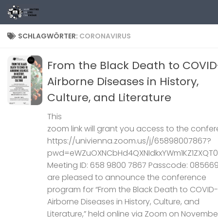
Zum Inhalt springen
SCHLAGWÖRTER:
CORONAVIRUS
From the Black Death to COVID
Airborne Diseases in History,
Culture, and Literature
This
zoom link will grant you access to the confer
https://univienna.zoom.us/j/65898007867?
pwd=eWZuOXNCbHd4QXNIdkxYWm1KZ1ZXQT0
Meeting ID: 658 9800 7867 Passcode: 08566
are pleased to announce the conference
program for “From the Black Death to COVID-
Airborne Diseases in History, Culture, and
Literature,” held online via Zoom on November