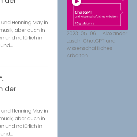
n der
.Z. und Henning May in
musik, aber auch in
2023-05-06 – Alexander
n und natürlich in
Lasch: ChatGPT und
und...
wissenschaftliches
Arbeiten
“.
n der
.Z. und Henning May in
musik, aber auch in
n und natürlich in
und...