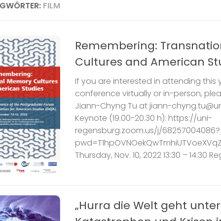
AGWÖRTER:
FILM
Remembering: Transnati
Cultures and American St
If you are interested in attending this 
conference virtually or in-person, ple
Jiann-Chyng Tu at jiann-chyng.tu@ur
Keynote (19.00-20.30 h): https://uni-
regensburg.zoom.us/j/68257004086?
pwd=T1hpOVNOekQwTmhiUTVoeXVqZ
Thursday, Nov. 10, 2022 13:30 – 14:30 Reg
„Hurra die Welt geht unter