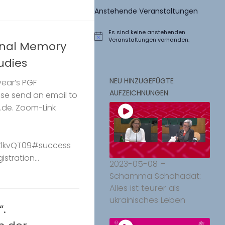
Anstehende Veranstaltungen
Es sind keine anstehenden
Hinweis
Veranstaltungen vorhanden.
onal Memory
udies
NEU HINZUGEFÜGTE
year’s PGF
AUFZEICHNUNGEN
ase send an email to
.de. Zoom-Link
lkvQT09#success
istration...
2023-05-08 –
Schamma Schahadat:
Alles ist teurer als
ukrainisches Leben
“.