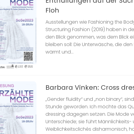
Enthüllungen auf der Su
Floh
Ausstellungen wie Fashioning the Bod
Structuring Fashion (2019) haben in de
den Blick genommen, was dem Blick ei
bleiben soll: Die Unterwäsche, die den
wärmt und...
Barbara Vinken: Cross dre
„Gender fluidity“ und „non binary“, sin
Stunde geworden. Ich möchte das Qu
dressing dagegen setzen. Die Mode ve
Unterschiede; sie führt Männlichkeits-
Weiblichkeitsclichés disharmonisch, h