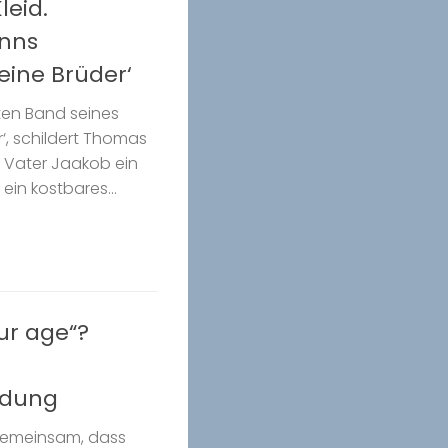
leid.
nns
ine Brüder‘
iten Band seines
, schildert Thomas
 Vater Jaakob ein
 ein kostbares...
ur age“?
idung
gemeinsam, dass