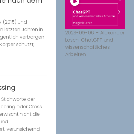
che nach dem
y (2015) und
n letzten Jahren in
2023-05-06 – Alexander
gentlich verborgen
Lasch: ChatGPT und
 Körper schützt,
wissenschaftliches
Arbeiten
ssing
d Stichworte der
eering oder Cross
rwischt nicht die
 und
art, verunsichernd