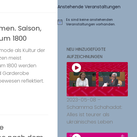
Anstehende Veranstaltungen
Es sind keine anstehenden
Hinweis
Veranstaltungen vorhanden.
men. Saison,
 um 1800
NEU HINZUGEFÜGTE
mode als Kultur der
AUFZEICHNUNGEN
zen meist
 um 1800 werden
nd Garderobe
wesen reflektiert.
2023-05-08 –
Schamma Schahadat:
Alles ist teurer als
ukrainisches Leben
re