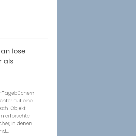
 an lose
 als
r-Tagebüchern
chter auf eine
sch-Objekt-
m erforschte
cher, in denen
d...