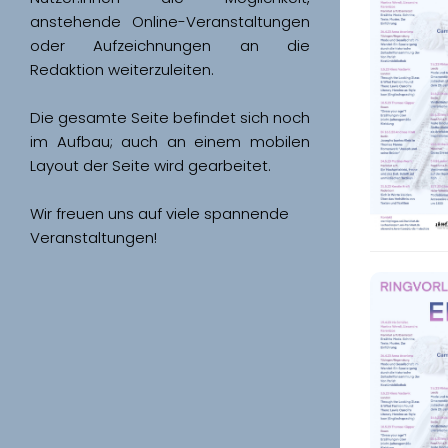
anstehende Online-Veranstaltungen 
oder Aufzeichnungen an die 
Redaktion weiterzuleiten. 
Die gesamte Seite befindet sich noch 
im Aufbau; auch an einem mobilen 
Wir freuen uns auf viele spannende 
Veranstaltungen!