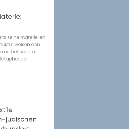
aterie:
eits seine materiellen
Struktur weisen den
m ästhetischem
 Metapher der
tile
h-jüdischen
hrhundert