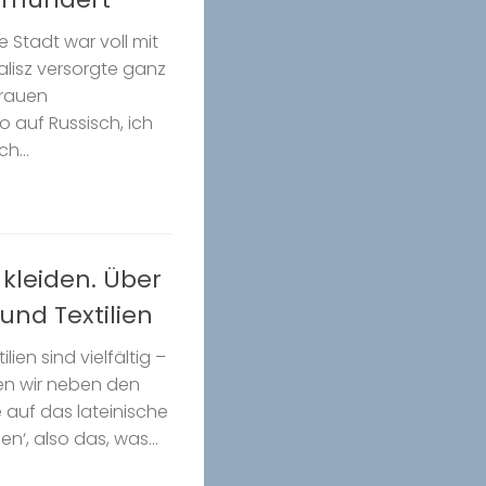
 Stadt war voll mit
alisz versorgte ganz
Frauen
o auf Russisch, ich
h...
e kleiden. Über
und Textilien
ien sind vielfältig –
den wir neben den
de auf das lateinische
n‘, also das, was...